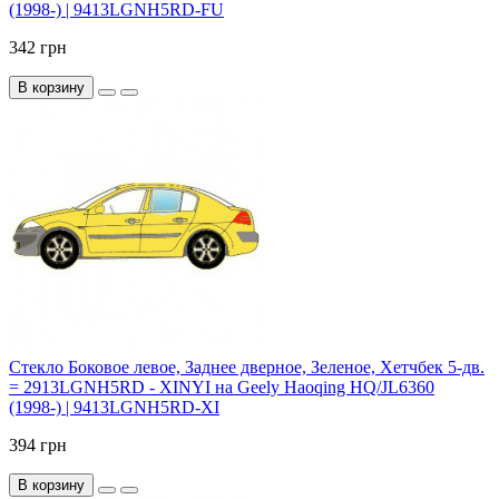
(1998-) | 9413LGNH5RD-FU
342 грн
В корзину
Стекло Боковое левое, Заднее дверное, Зеленое, Хетчбек 5-дв.
= 2913LGNH5RD - XINYI на Geely Haoqing HQ/JL6360
(1998-) | 9413LGNH5RD-XI
394 грн
В корзину