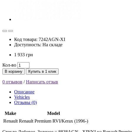
Код товара: 7242AGN-XI
Доступность: На складе
1 933 грн
Кол-во
В корзину
Купить в 1 клик
0 отзывов
/
Написать отзыв
Описание
Vehicles
Отзывы (0)
Make
Model
Renault
Renault Premium RVI/Kerax (1996-)
Стекло Лобовое, Зеленое = 8838AGN - XINYI на Renault Premiu