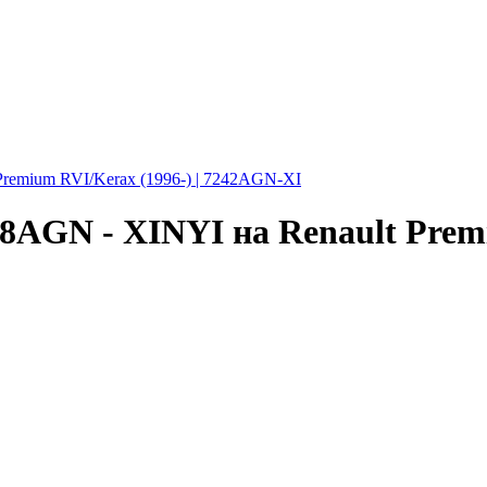
Premium RVI/Kerax (1996-) | 7242AGN-XI
38AGN - XINYI на Renault Premi